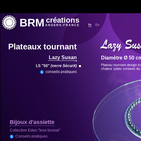
créations
BRM
Fr
En
ANGERS-FRANCE
Plateaux tournant
Lazy Susan
Diamètre Ø 50 c
Plateau tournant design t
LS "50"
(verre Sécurit)
chaleur (plats sortants du 
conseils pratiques
Bijoux d'assiette
Collection Eden "Inox brossé"
Conseils pratiques